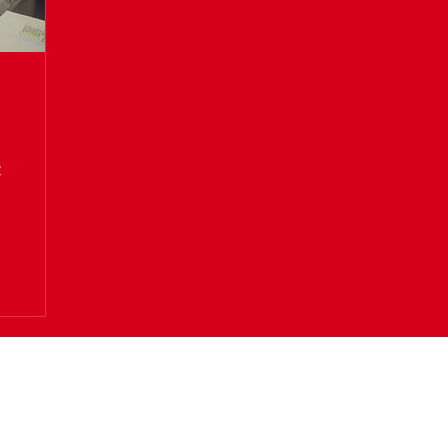
t
toekomstdenken.be
info@toekomstdenken.be