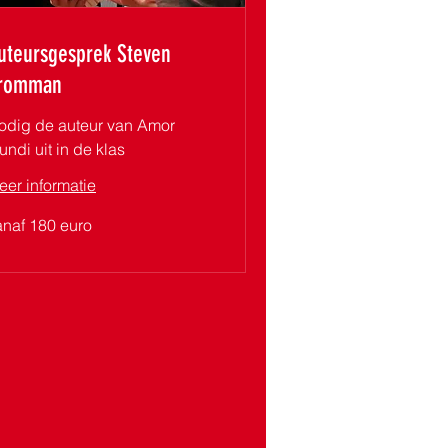
uteursgesprek Steven
romman
odig de auteur van Amor
ndi uit in de klas
eer informatie
naf
anaf 180 euro
0
ro