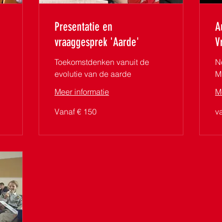
Presentatie en
A
vraaggesprek 'Aarde'
V
Toekomstdenken vanuit de
N
evolutie van de aarde
Mu
Meer informatie
M
Vanaf
va
Vanaf € 150
v
150
18
euro
eu