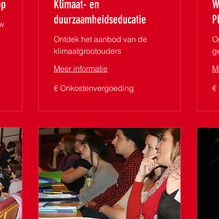
op
Klimaat- en
W
duurzaamheidseducatie
P
uw
Ontdek het aanbod van de
O
klimaatgrootouders
g
Meer informatie
M
€
23
€ Onkostenvergoeding
€
Onkostenvergoeding
eu